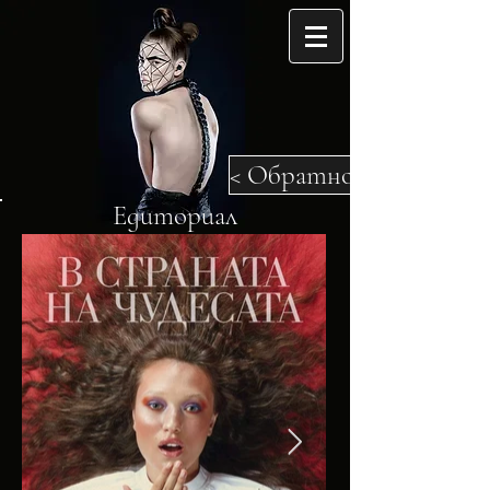
< Обратно
Едиториал